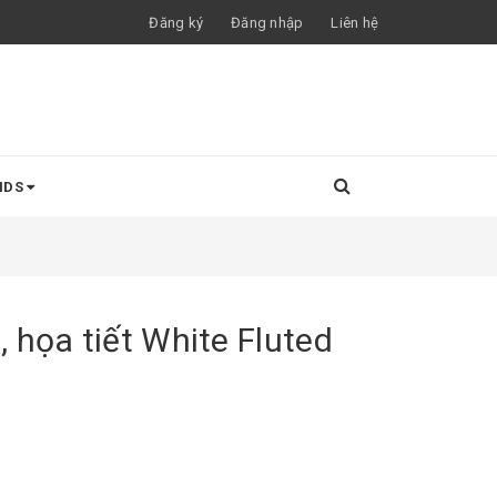
Đăng ký
Đăng nhập
Liên hệ
NDS
 họa tiết White Fluted