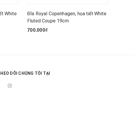
ết White
Đĩa Royal Copenhagen, họa tiết White
Đĩa ova
Fluted Coupe 19cm
White F
700.000₫
1.400.
HEO DÕI CHÚNG TÔI TẠI