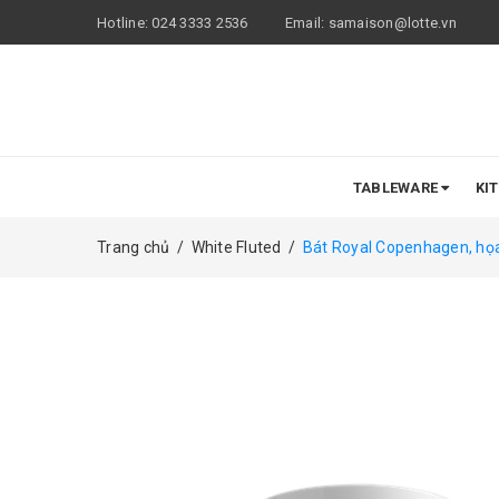
Hotline:
024 3333 2536
Email:
samaison@lotte.vn
TABLEWARE
KI
Trang chủ
/
White Fluted
/
Bát Royal Copenhagen, họa