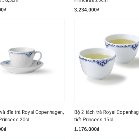
s 36,5cm
Princess 23cm
00₫
3.234.000₫
và đĩa trà Royal Copenhagen,
Bộ 2 tách trà Royal Copenhag
 Princess 20cl
tiết Princess 15cl
00₫
1.176.000₫