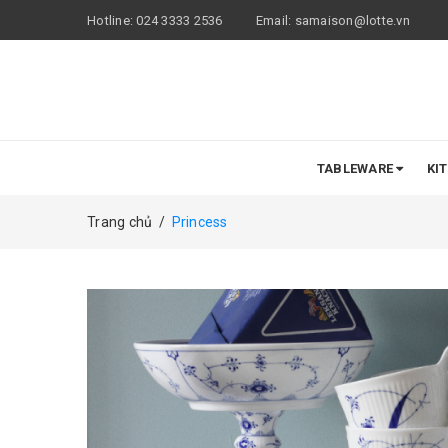
Hotline:
024 3333 2536
Email:
samaison@lotte.vn
TABLEWARE
KI
Trang chủ
/
Princess