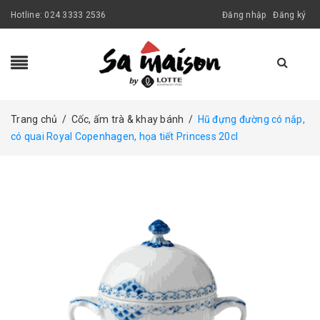
Hotline:
024 3333 2536
Đăng nhập
Đăng ký
Trang chủ
/
Cốc, ấm trà & khay bánh
/
Hũ đựng đường có nắp,
có quai Royal Copenhagen, họa tiết Princess 20cl