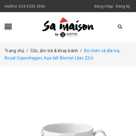
Hotline:
024 3333 2536
Đăng nhập
Đăng ký
Trang chủ
/
Cốc, ấm trà & khay bánh
/
Bộ chén và đĩa trà,
Royal Copenhagen, họa tiết Blomst Lilac 22cl