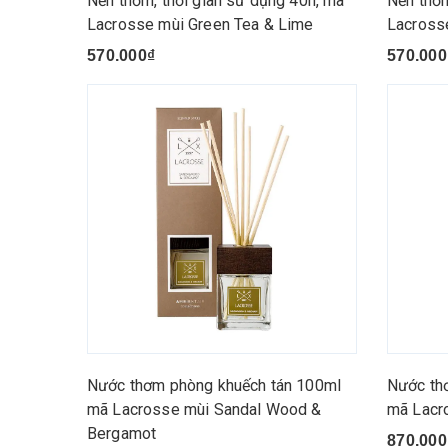
Nến thơm, thời gian sử dụng 40h, mã
Nến thơm
Lacrosse mùi Green Tea & Lime
Lacross
570.000₫
570.000
Nước thơm phòng khuếch tán 100ml
Nước th
mã Lacrosse mùi Sandal Wood &
mã Lacr
Bergamot
870.000