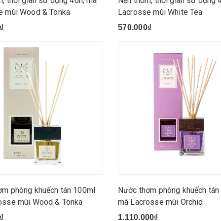
, thời gian sử dụng 40h, mã
Nến thơm, thời gian sử dụng 
e mùi Wood & Tonka
Lacrosse mùi White Tea
₫
570.000₫
ơm phòng khuếch tán 100ml
Nước thơm phòng khuếch tán
osse mùi Wood & Tonka
mã Lacrosse mùi Orchid
₫
1.110.000₫