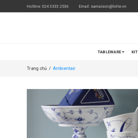
Hotline:
024 3333 2536
Email:
samaison@lotte.vn
TABLEWARE
KI
Trang chủ
/
Ambientair