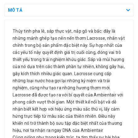
MÔ TẢ
Thủy tinh pha lê, sáp thực vật, nắp gỗ và bấc: đây là
những mảnh ghép tạo nên nến thơm Lacrosse, nhân vật
chính trong bộ sản phẩm đặc biệt này. Sự hợp nhất của
các yếu tố này quyết định giá trị cuối cùng, đóng vai trò
thiết yếu trong trải nghiệm khứu giác. Sáp và mùi hương
của nó dựa trên các thành phần tự nhiên, không gây hại,
gây kích thích nhiều giác quan. Lacrosse cung cấp
những loại nước hoa gợi lại những kỷ niệm và trải
nghiệm, cũng như tạo ra những hương thơm mới.
Lacrosse đã được tạo ra với bí quyết của Ambientair với
phong cách vượt thời gian. Một thiết kế nổi bật và dễ
nhận biết kết hợp với hiệu ứng màu sắc thú vị, lấy cảm
hứng trực tiếp từ màu sắc của thiên nhiên. Điều này
khiến nó trở thành bộ sưu tập đặc biệt nhất của thương
hiệu, nơi ta nhận ra ngay DNA của Ambientair
Cũng giống như trong kiến trúc, ta tìm thấy sự hài hòa