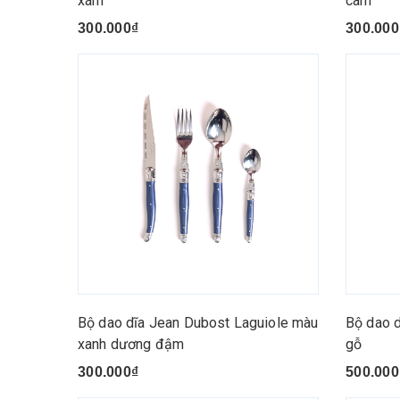
xám
cam
300.000₫
300.000
Bộ dao dĩa Jean Dubost Laguiole màu
Bộ dao 
xanh dương đậm
gỗ
300.000₫
500.000