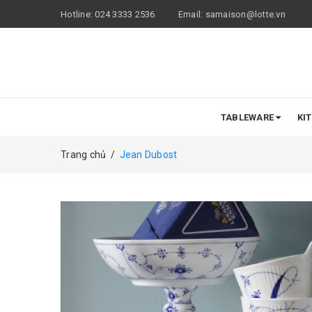
Hotline:
024 3333 2536
Email:
samaison@lotte.vn
TABLEWARE
KI
Trang chủ
/
Jean Dubost