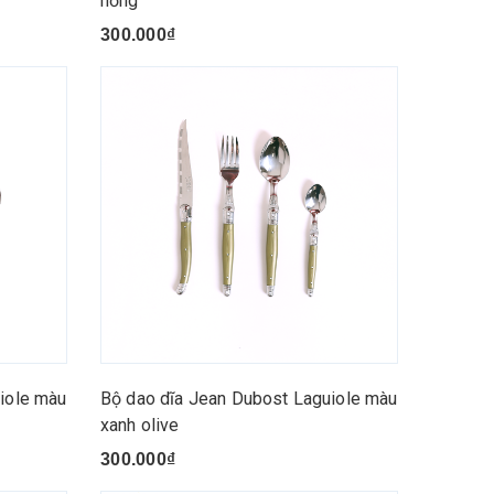
hồng
300.000₫
iole màu
Bộ dao dĩa Jean Dubost Laguiole màu
xanh olive
300.000₫