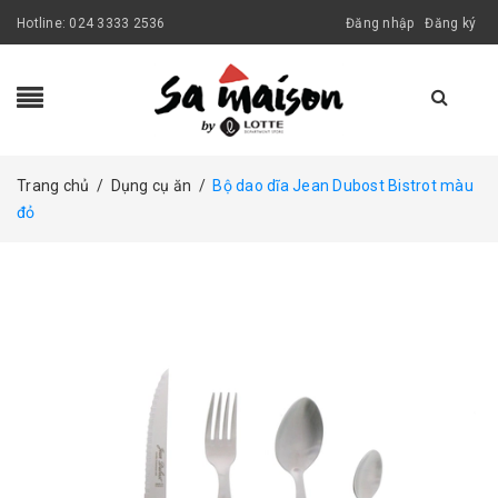
Hotline:
024 3333 2536
Đăng nhập
Đăng ký
Trang chủ
/
Dụng cụ ăn
/
Bộ dao dĩa Jean Dubost Bistrot màu
đỏ