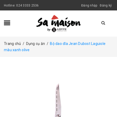
Hotline:
024 3333 2536
Đăng nhập
Đăng ký
Trang chủ
/
Dụng cụ ăn
/
Bộ dao dĩa Jean Dubost Laguiole
màu xanh olive