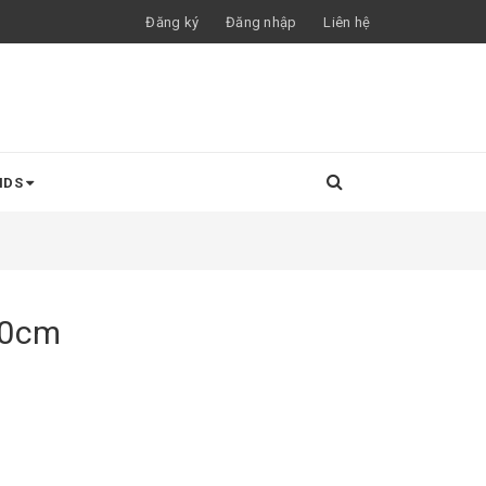
Đăng ký
Đăng nhập
Liên hệ
NDS
20cm