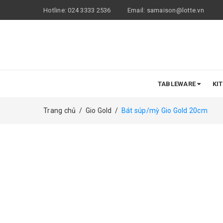
Hotline:
024 3333 2536
Email:
samaison@lotte.vn
TABLEWARE
KI
Trang chủ
/
Gio Gold
/
Bát súp/mỳ Gio Gold 20cm