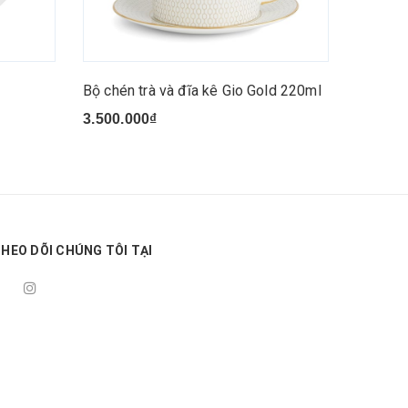
Bộ chén trà và đĩa kê Gio Gold 220ml
Ấm trà/
3.500.000₫
9.500.
HEO DÕI CHÚNG TÔI TẠI