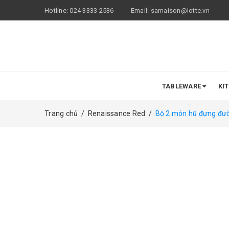
Hotline:
024 3333 2536
Email:
samaison@lotte.vn
TABLEWARE
KI
Trang chủ
/
Renaissance Red
/
Bộ 2 món hũ đựng đư