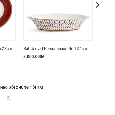
5x28cm
Bát tô oval Renaissance Red 34cm
Đĩa sâu
8.000.000₫
3.000.
HEO DÕI CHÚNG TÔI TẠI