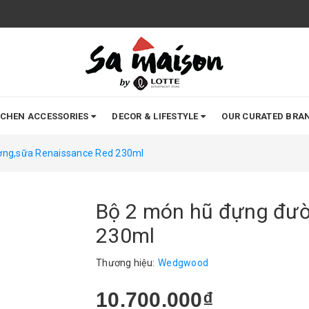
TCHEN ACCESSORIES
DECOR & LIFESTYLE
OUR CURATED BRA
ờng,sữa Renaissance Red 230ml
Bộ 2 món hũ đựng đườ
230ml
Thương hiệu:
Wedgwood
10.700.000₫