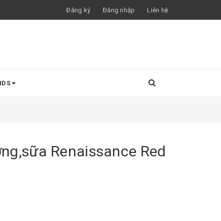
Đăng ký
Đăng nhập
Liên hệ
NDS
ng,sữa Renaissance Red