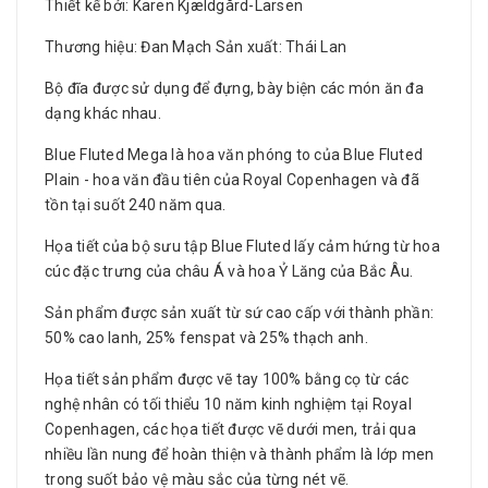
Thiết kế bởi: Karen Kjældgård-Larsen
Thương hiệu: Đan Mạch Sản xuất: Thái Lan
Bộ đĩa được sử dụng để đựng, bày biện các món ăn đa
dạng khác nhau.
Blue Fluted Mega là hoa văn phóng to của Blue Fluted
Plain - hoa văn đầu tiên của Royal Copenhagen và đã
tồn tại suốt 240 năm qua.
Họa tiết của bộ sưu tập Blue Fluted lấy cảm hứng từ hoa
cúc đặc trưng của châu Á và hoa Ỷ Lăng của Bắc Âu.
Sản phẩm được sản xuất từ sứ cao cấp với thành phần:
50% cao lanh, 25% fenspat và 25% thạch anh.
Họa tiết sản phẩm được vẽ tay 100% bằng cọ từ các
nghệ nhân có tối thiểu 10 năm kinh nghiệm tại Royal
Copenhagen, các họa tiết được vẽ dưới men, trải qua
nhiều lần nung để hoàn thiện và thành phẩm là lớp men
trong suốt bảo vệ màu sắc của từng nét vẽ.