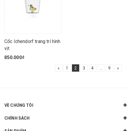
Cốc Ichendorf trang trí hình
vịt
850.000₫
«
1
2
3
4
...
9
»
VỀ CHÚNG TÔI
CHÍNH SÁCH