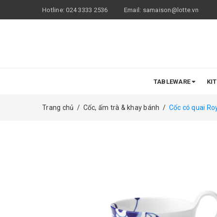
Hotline:
024 3333 2536
Email:
samaison@lotte.vn
TABLEWARE
KI
Trang chủ
/
Cốc, ấm trà & khay bánh
/
Cốc có quai Ro