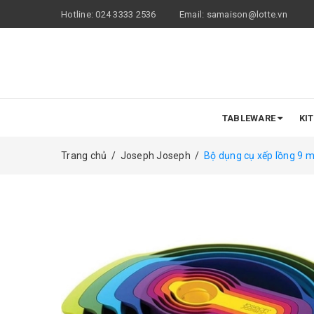
Hotline:
024 3333 2536
Email:
samaison@lotte.vn
TABLEWARE
KI
Trang chủ
/
Joseph Joseph
/
Bộ dụng cụ xếp lồng 9 