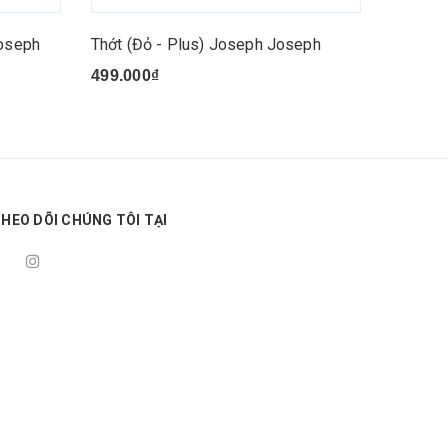
Joseph
Thớt (Đỏ - Plus) Joseph Joseph
Thớt (T
499.000₫
599.00
HEO DÕI CHÚNG TÔI TẠI