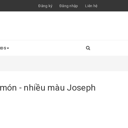
Đăng ký
Đăng nhập
Liên hệ
NDS
 món - nhiều màu Joseph