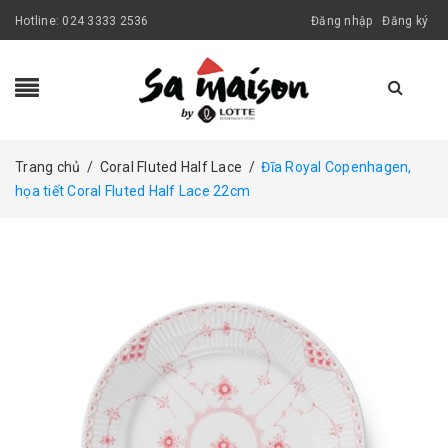
Hotline:
024 3333 2536
Đăng nhập
Đăng ký
Trang chủ
/
Coral Fluted Half Lace
/
Đĩa Royal Copenhagen,
họa tiết Coral Fluted Half Lace 22cm