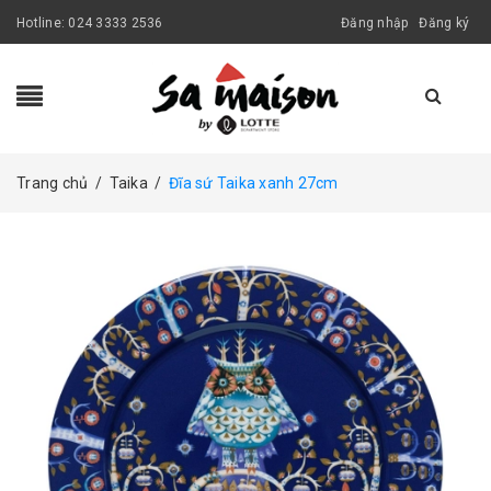
Hotline:
024 3333 2536
Đăng nhập
Đăng ký
Trang chủ
/
Taika
/
Đĩa sứ Taika xanh 27cm