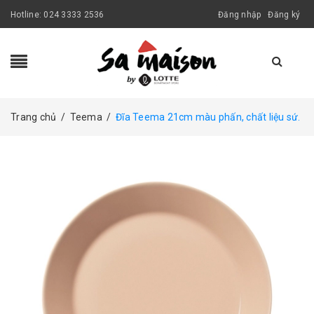
Hotline:
024 3333 2536
Đăng nhập
Đăng ký
Trang chủ
/
Teema
/
Đĩa Teema 21cm màu phấn, chất liệu sứ.