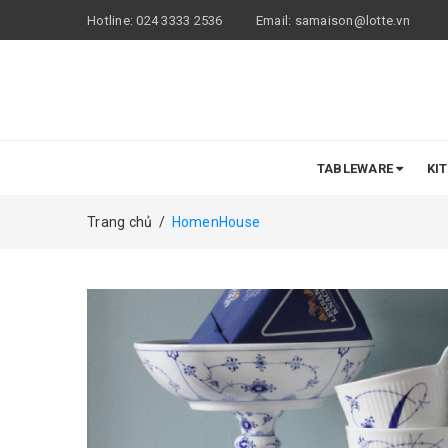
Hotline:
024 3333 2536
Email:
samaison@lotte.vn
TABLEWARE
KI
Trang chủ
/
HomenHouse