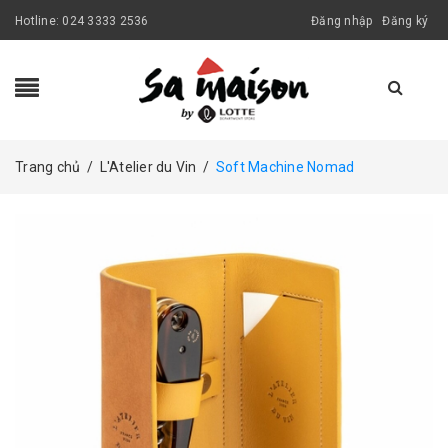
Hotline:
024 3333 2536
Đăng nhập
Đăng ký
Trang chủ
/
L'Atelier du Vin
/
Soft Machine Nomad