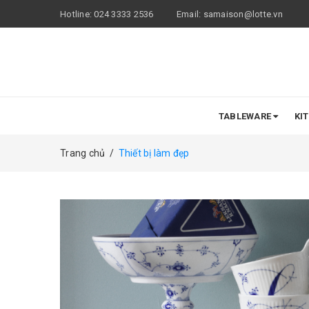
Hotline:
024 3333 2536
Email:
samaison@lotte.vn
TABLEWARE
KI
Trang chủ
/
Thiết bị làm đẹp