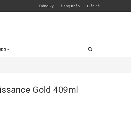
Đăng ký
Đăng nhập
Liên hệ
NDS
issance Gold 409ml