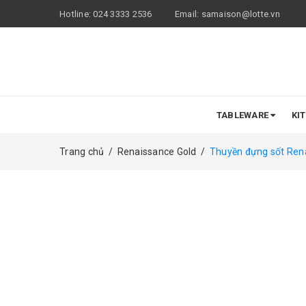
Hotline:
024 3333 2536
Email:
samaison@lotte.vn
TABLEWARE
KI
Trang chủ
/
Renaissance Gold
/
Thuyền đựng sốt Ren