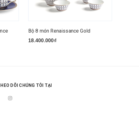
ance
Bộ 8 món Renaissance Gold
Đĩa Ren
18.400.000₫
2.700.
HEO DÕI CHÚNG TÔI TẠI