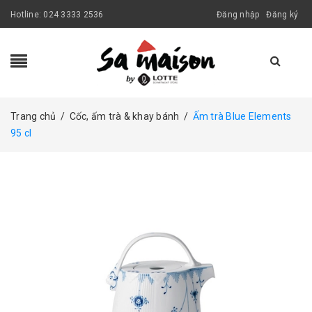
Hotline:
024 3333 2536
Đăng nhập
Đăng ký
Trang chủ
/
Cốc, ấm trà & khay bánh
/
Ấm trà Blue Elements
95 cl