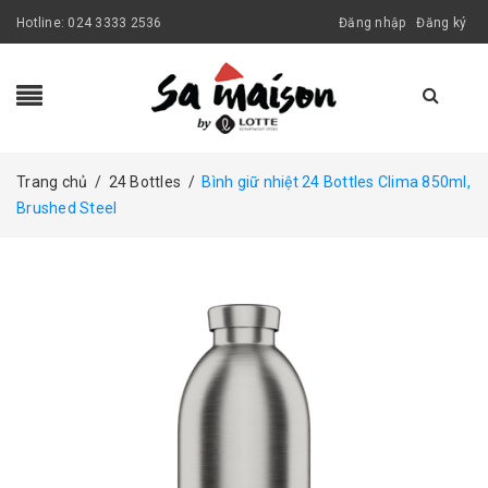
Hotline:
024 3333 2536
Đăng nhập
Đăng ký
Trang chủ
/
24 Bottles
/
Bình giữ nhiệt 24 Bottles Clima 850ml,
Brushed Steel