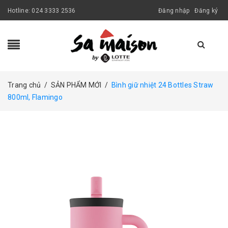
Hotline:
024 3333 2536
Đăng nhập
Đăng ký
Trang chủ
/
SẢN PHẨM MỚI
/
Bình giữ nhiệt 24 Bottles Straw
800ml, Flamingo