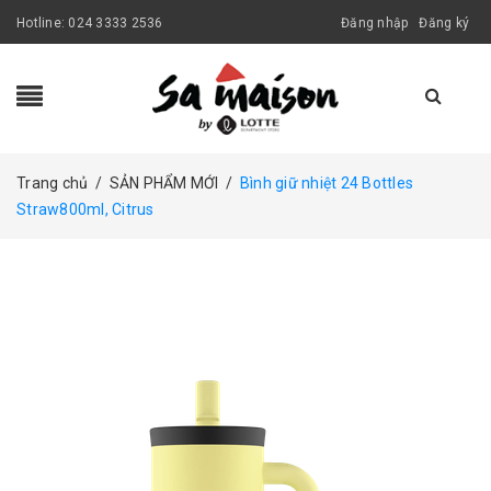
Hotline:
024 3333 2536
Đăng nhập
Đăng ký
Trang chủ
/
SẢN PHẨM MỚI
/
Bình giữ nhiệt 24 Bottles
Straw800ml, Citrus