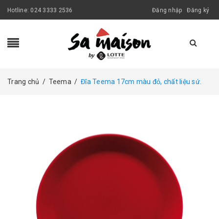
Hotline:
024 3333 2536
Đăng nhập
Đăng ký
Trang chủ
/
Teema
/
Đĩa Teema 17cm màu đỏ, chất liệu sứ.