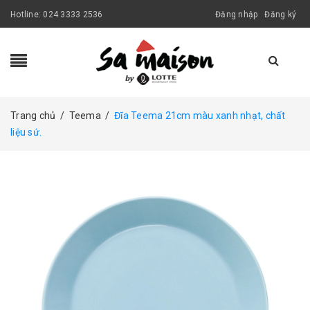
Hotline:
024 3333 2536
Đăng nhập
Đăng ký
Trang chủ
/
Teema
/
Đĩa Teema 21cm màu xanh nhạt, chất
liệu sứ.