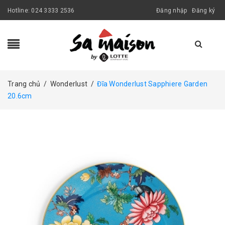
Hotline:
024 3333 2536
Đăng nhập
Đăng ký
Trang chủ
/
Wonderlust
/
Đĩa Wonderlust Sapphiere Garden
20.6cm