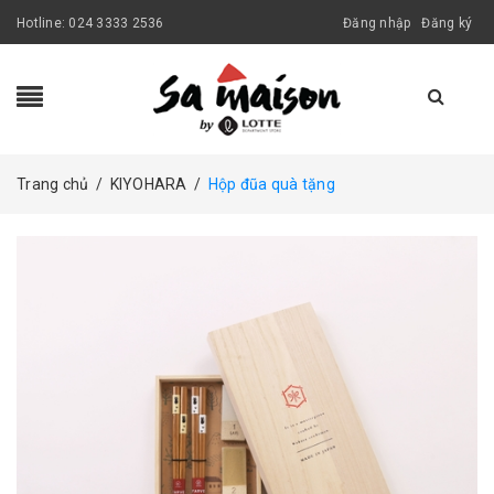
Hotline:
024 3333 2536
Đăng nhập
Đăng ký
Trang chủ
/
KIYOHARA
/
Hộp đũa quà tặng