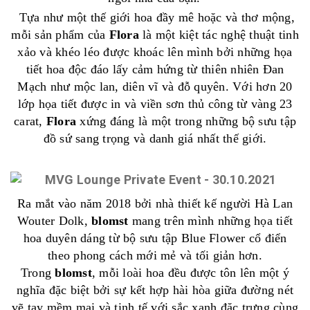
Tựa như một thế giới hoa đầy mê hoặc và thơ mộng,
mỗi sản phẩm của
Flora
là một kiệt tác nghệ thuật tinh
xảo và khéo léo được khoác lên mình bởi những họa
tiết hoa độc đáo lấy cảm hứng từ thiên nhiên Đan
Mạch như mộc lan, diên vĩ và đỗ quyên. Với hơn 20
lớp họa tiết được in và viền sơn thủ công từ vàng 23
carat,
Flora
xứng đáng là một trong những bộ sưu tập
đồ sứ sang trọng và danh giá nhất thế giới.
Ra mắt vào năm 2018 bởi nhà thiết kế người Hà Lan
Wouter Dolk,
blomst
mang trên mình những họa tiết
hoa duyên dáng từ bộ sưu tập Blue Flower cổ điển
theo phong cách mới mẻ và tối giản hơn.
Trong
blomst
, mỗi loài hoa đều được tôn lên một ý
nghĩa đặc biệt bởi sự kết hợp hài hòa giữa đường nét
vẽ tay mềm mại và tinh tế với sắc xanh đặc trưng cùng