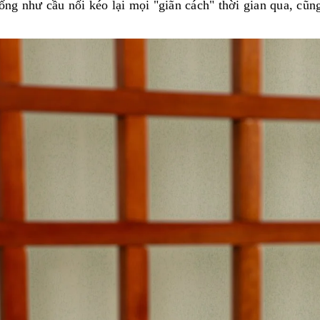
ống như cầu nối kéo lại mọi "giãn cách" thời gian qua, cũng