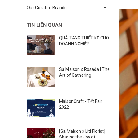
Our Curated Brands
TIN LIÊN QUAN
QUÀ TẶNG THIẾT KẾ CHO
DOANH NGHIỆP
Sa Maison x Rosada | The
Art of Gathering
MaisonCraft - Tết Fair
2022
[Sa Maison x Liti Florist]
Sharing the Joy of