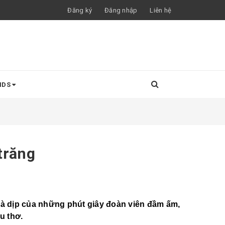
Đăng ký
Đăng nhập
Liên hệ
NDS
trăng
là dịp của những phút giây đoàn viên đầm ấm,
u thơ.