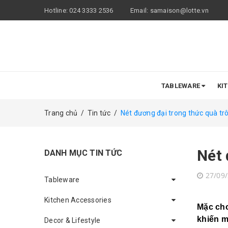
Hotline:
024 3333 2536
Email:
samaison@lotte.vn
TABLEWARE
KI
Trang chủ
/
Tin tức
/
Nét đương đại trong thức quà tr
Nét 
DANH MỤC TIN TỨC
27/09
Tableware
Kitchen Accessories
Mặc cho
khiến m
Decor & Lifestyle