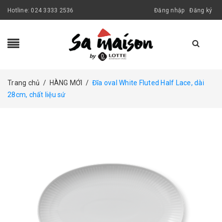
Hotline:
024 3333 2536
Đăng nhập
Đăng ký
Trang chủ
/
HÀNG MỚI
/
Đĩa oval White Fluted Half Lace, dài
28cm, chất liệu sứ