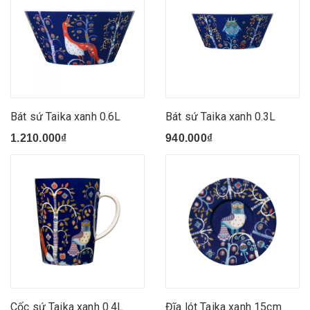
Bát sứ Taika xanh 0.6L
Bát sứ Taika xanh 0.3L
1.210.000₫
940.000₫
Cốc sứ Taika xanh 0.4L
Đĩa lót Taika xanh 15cm