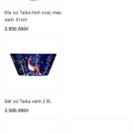
Đĩa sứ Taika hình oval, màu
xanh 41cm
3.850.000₫
Bát sứ Taika xanh 2.8L
3.500.000₫